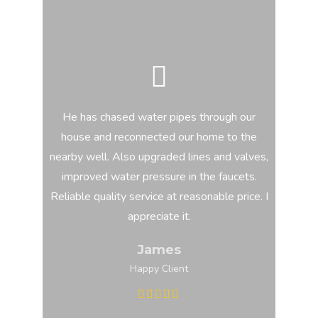
e of
He has chased water pipes through our
They
hoose
house and reconnected our home to the
month
at
nearby well. Also upgraded lines and valves,
staff
k. I
improved water pressure in the faucets.
clea
mbing
Reliable quality service at reasonable price. I
appreciate it.
James
Happy Client